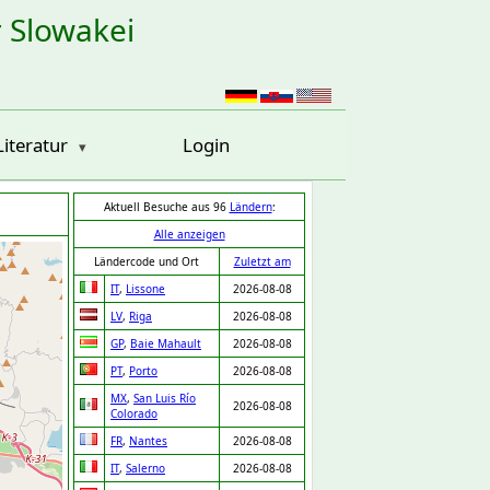
r Slowakei
Literatur
Login
Aktuell Besuche aus 96
Ländern
:
Alle anzeigen
Ländercode und Ort
Zuletzt am
IT
,
Lissone
2026-08-08
LV
,
Riga
2026-08-08
GP
,
Baie Mahault
2026-08-08
PT
,
Porto
2026-08-08
MX
,
San Luis Río
2026-08-08
Colorado
FR
,
Nantes
2026-08-08
IT
,
Salerno
2026-08-08