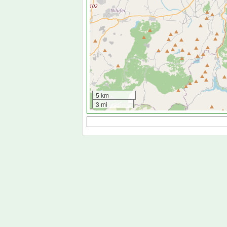
5 km
3 mi