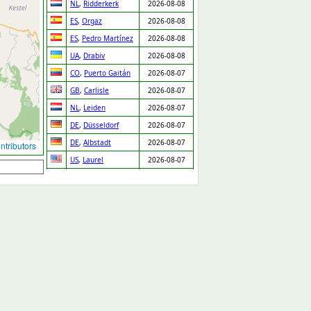
NL
,
Ridderkerk
2026-08-08
ES
,
Orgaz
2026-08-08
ES
,
Pedro Martínez
2026-08-08
UA
,
Drabiv
2026-08-08
CO
,
Puerto Gaitán
2026-08-07
GB
,
Carlisle
2026-08-07
NL
,
Leiden
2026-08-07
DE
,
Düsseldorf
2026-08-07
DE
,
Albstadt
2026-08-07
tributors
US
,
Laurel
2026-08-07
US
,
Dexter
2026-08-07
US
,
Dodge City
2026-08-07
US
,
Arlington
2026-08-07
US
,
Houston
2026-08-07
US
,
New York
2026-08-07
US
,
Laurel
2026-08-07
US
,
Santa Barbara
2026-08-07
US
,
Merrick
2026-08-07