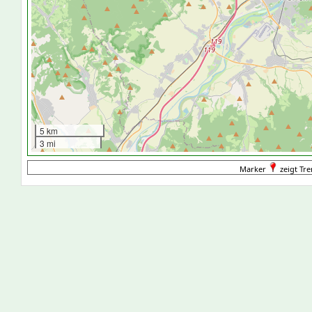
5 km
3 mi
Marker
zeigt Tre