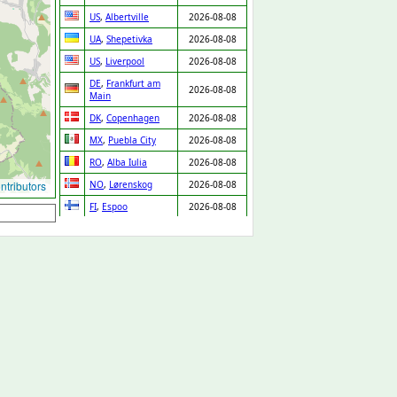
US
,
Albertville
2026-08-08
UA
,
Shepetivka
2026-08-08
US
,
Liverpool
2026-08-08
DE
,
Frankfurt am
2026-08-08
Main
DK
,
Copenhagen
2026-08-08
MX
,
Puebla City
2026-08-08
RO
,
Alba Iulia
2026-08-08
tributors
NO
,
Lørenskog
2026-08-08
FI
,
Espoo
2026-08-08
SE
,
Skara
2026-08-08
PT
,
Chaves
2026-08-08
IT
,
Venice
2026-08-08
MX
,
Zapopan
2026-08-08
DE
,
Leipzig
2026-08-08
IT
,
Lissone
2026-08-08
LV
,
Riga
2026-08-08
GP
,
Baie Mahault
2026-08-08