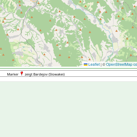
Leaflet
|
©
OpenStreetMap con
Marker
zeigt Bardejov (Slowakei)