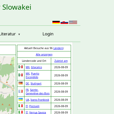
r Slowakei
Literatur
Login
Aktuell Besuche aus 96
Ländern
:
Alle anzeigen
Ländercode und Ort
Zuletzt am
MX
,
Iztacalco
2026-08-09
MX
,
Puerto
2026-08-09
Escondido
DE
,
Stuttgart
2026-08-09
FR
,
Sainte-
2026-08-09
Geneviève-des-Bois
UA
,
Ivano-Frankivsk
2026-08-09
IT
,
Pozzuoli
2026-08-09
IT
,
Verrua Savoia
2026-08-09