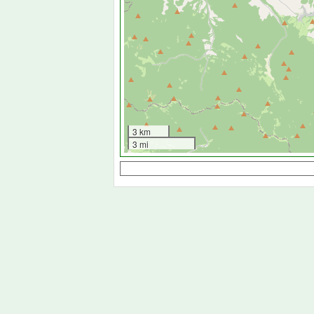
3 km
3 mi