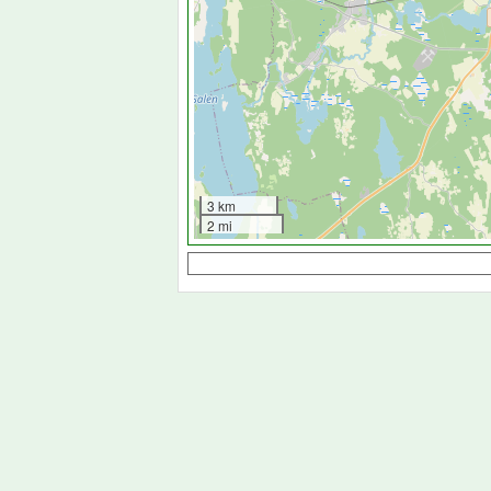
3 km
2 mi