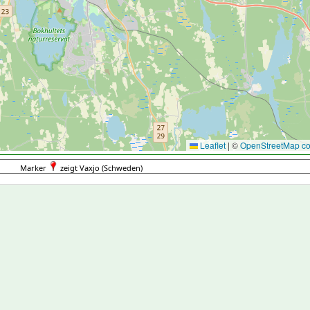
Leaflet
|
©
OpenStreetMap con
Marker
zeigt Vaxjo (Schweden)