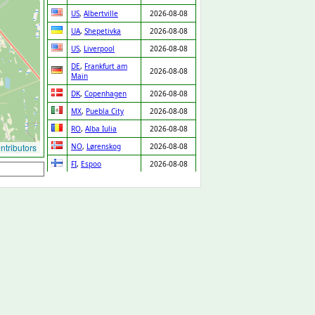
US
,
Albertville
2026-08-08
UA
,
Shepetivka
2026-08-08
US
,
Liverpool
2026-08-08
DE
,
Frankfurt am
2026-08-08
Main
DK
,
Copenhagen
2026-08-08
MX
,
Puebla City
2026-08-08
RO
,
Alba Iulia
2026-08-08
tributors
NO
,
Lørenskog
2026-08-08
FI
,
Espoo
2026-08-08
SE
,
Skara
2026-08-08
PT
,
Chaves
2026-08-08
IT
,
Venice
2026-08-08
MX
,
Zapopan
2026-08-08
DE
,
Leipzig
2026-08-08
IT
,
Lissone
2026-08-08
LV
,
Riga
2026-08-08
GP
,
Baie Mahault
2026-08-08