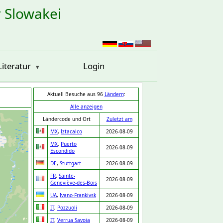
r Slowakei
Literatur
Login
Aktuell Besuche aus 96
Ländern
:
Alle anzeigen
Ländercode und Ort
Zuletzt am
MX
,
Iztacalco
2026-08-09
MX
,
Puerto
2026-08-09
Escondido
DE
,
Stuttgart
2026-08-09
FR
,
Sainte-
2026-08-09
Geneviève-des-Bois
UA
,
Ivano-Frankivsk
2026-08-09
IT
,
Pozzuoli
2026-08-09
IT
,
Verrua Savoia
2026-08-09