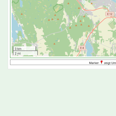
3 km
2 mi
Marker
zeigt Um