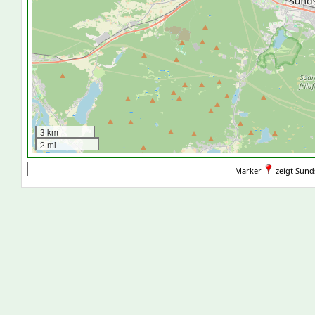
3 km
2 mi
Marker
zeigt Sund