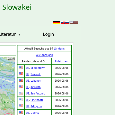
r Slowakei
Literatur
Login
Aktuell Besuche aus 94
Ländern
:
Alle anzeigen
Ländercode und Ort
Zuletzt am
US
,
Middletown
2026-08-06
US
,
Teaneck
2026-08-06
US
,
Lebanon
2026-08-06
US
,
Acworth
2026-08-06
US
,
San Antonio
2026-08-06
US
,
Cincinnati
2026-08-06
US
,
Arlington
2026-08-06
US
,
Liberty
2026-08-06