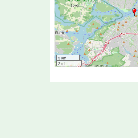
3 km
2 mi