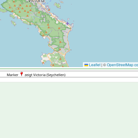
Leaflet
|
©
OpenStreetMap con
Marker
zeigt Victoria (Seychellen)