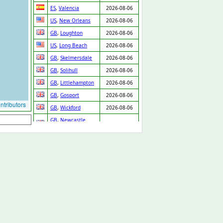
ES
,
Valencia
2026-08-06
US
,
New Orleans
2026-08-06
GB
,
Loughton
2026-08-06
US
,
Long Beach
2026-08-06
GB
,
Skelmersdale
2026-08-06
GB
,
Solihull
2026-08-06
GB
,
Littlehampton
2026-08-06
GB
,
Gosport
2026-08-06
tributors
GB
,
Wickford
2026-08-06
GB
,
Newcastle
2026-08-06
upon Tyne
US
,
Olathe
2026-08-06
US
,
Atascosa
2026-08-06
US
,
Portland
2026-08-06
US
,
Walton
2026-08-06
US
,
South Bend
2026-08-06
US
,
Gilmer
2026-08-06
US
,
Fort Worth
2026-08-06