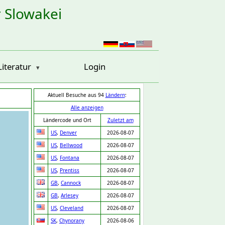
r Slowakei
Literatur
Login
Aktuell Besuche aus 94
Ländern
:
Alle anzeigen
Ländercode und Ort
Zuletzt am
US
,
Denver
2026-08-07
US
,
Bellwood
2026-08-07
US
,
Fontana
2026-08-07
US
,
Prentiss
2026-08-07
GB
,
Cannock
2026-08-07
GB
,
Arlesey
2026-08-07
US
,
Cleveland
2026-08-07
SK
,
Chynorany
2026-08-06