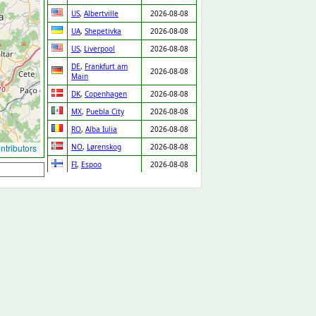
US
,
Albertville
2026-08-08
UA
,
Shepetivka
2026-08-08
US
,
Liverpool
2026-08-08
DE
,
Frankfurt am
2026-08-08
Main
DK
,
Copenhagen
2026-08-08
MX
,
Puebla City
2026-08-08
RO
,
Alba Iulia
2026-08-08
tributors
NO
,
Lørenskog
2026-08-08
FI
,
Espoo
2026-08-08
SE
,
Skara
2026-08-08
PT
,
Chaves
2026-08-08
IT
,
Venice
2026-08-08
MX
,
Zapopan
2026-08-08
DE
,
Leipzig
2026-08-08
IT
,
Lissone
2026-08-08
LV
,
Riga
2026-08-08
GP
,
Baie Mahault
2026-08-08