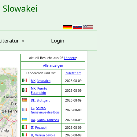
r Slowakei
Literatur
Login
Aktuell Besuche aus 96
Ländern
:
Alle anzeigen
Ländercode und Ort
Zuletzt am
MX
,
Iztacalco
2026-08-09
MX
,
Puerto
2026-08-09
Escondido
DE
,
Stuttgart
2026-08-09
FR
,
Sainte-
2026-08-09
Geneviève-des-Bois
UA
,
Ivano-Frankivsk
2026-08-09
IT
,
Pozzuoli
2026-08-09
IT
,
Verrua Savoia
2026-08-09