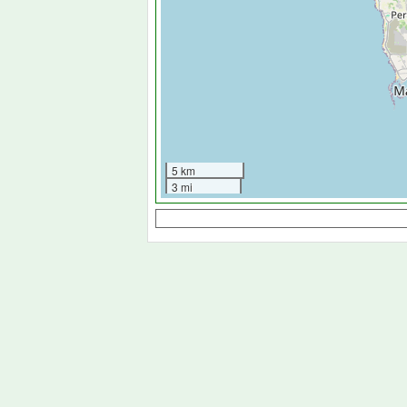
5 km
3 mi