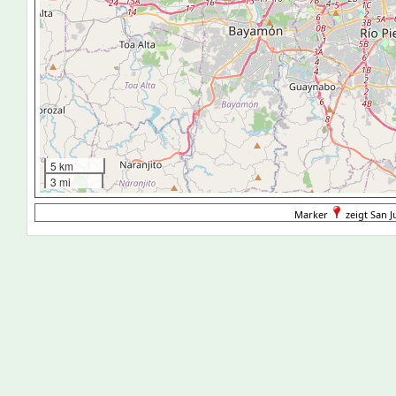
5 km
3 mi
Marker
zeigt San J