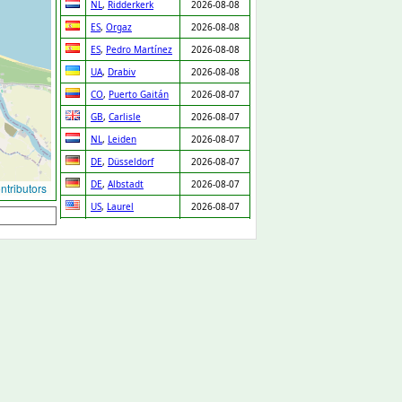
NL
,
Ridderkerk
2026-08-08
ES
,
Orgaz
2026-08-08
ES
,
Pedro Martínez
2026-08-08
UA
,
Drabiv
2026-08-08
CO
,
Puerto Gaitán
2026-08-07
GB
,
Carlisle
2026-08-07
NL
,
Leiden
2026-08-07
DE
,
Düsseldorf
2026-08-07
DE
,
Albstadt
2026-08-07
tributors
US
,
Laurel
2026-08-07
US
,
Dexter
2026-08-07
US
,
Dodge City
2026-08-07
US
,
Arlington
2026-08-07
US
,
Houston
2026-08-07
US
,
New York
2026-08-07
US
,
Laurel
2026-08-07
US
,
Santa Barbara
2026-08-07
US
,
Merrick
2026-08-07