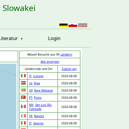
r Slowakei
Literatur
Login
Aktuell Besuche aus 96
Ländern
:
Alle anzeigen
Ländercode und Ort
Zuletzt am
IT
,
Lissone
2026-08-08
LV
,
Riga
2026-08-08
GP
,
Baie Mahault
2026-08-08
PT
,
Porto
2026-08-08
MX
,
San Luis Río
2026-08-08
Colorado
FR
,
Nantes
2026-08-08
IT
,
Salerno
2026-08-08