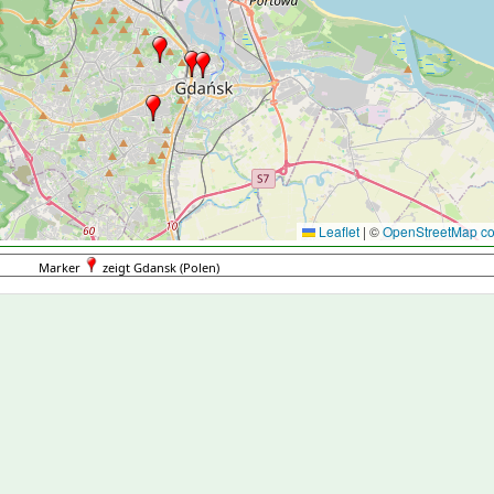
Leaflet
|
©
OpenStreetMap con
Marker
zeigt Gdansk (Polen)