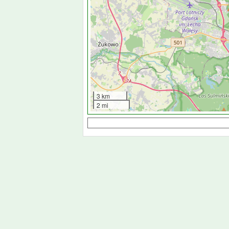
3 km
2 mi