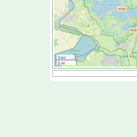
3 km
2 mi