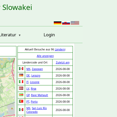
r Slowakei
Literatur
Login
Aktuell Besuche aus 96
Ländern
:
Alle anzeigen
Ländercode und Ort
Zuletzt am
MX
,
Zapopan
2026-08-08
DE
,
Leipzig
2026-08-08
IT
,
Lissone
2026-08-08
LV
,
Riga
2026-08-08
GP
,
Baie Mahault
2026-08-08
PT
,
Porto
2026-08-08
MX
,
San Luis Río
2026-08-08
Colorado