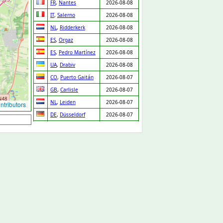
FR
,
Nantes
2026-08-08
IT
,
Salerno
2026-08-08
NL
,
Ridderkerk
2026-08-08
ES
,
Orgaz
2026-08-08
ES
,
Pedro Martínez
2026-08-08
UA
,
Drabiv
2026-08-08
CO
,
Puerto Gaitán
2026-08-07
GB
,
Carlisle
2026-08-07
NL
,
Leiden
2026-08-07
tributors
DE
,
Düsseldorf
2026-08-07
DE
,
Albstadt
2026-08-07
US
,
Laurel
2026-08-07
US
,
Dexter
2026-08-07
US
,
Dodge City
2026-08-07
US
,
Arlington
2026-08-07
US
,
Houston
2026-08-07
US
,
New York
2026-08-07
US
,
Laurel
2026-08-07