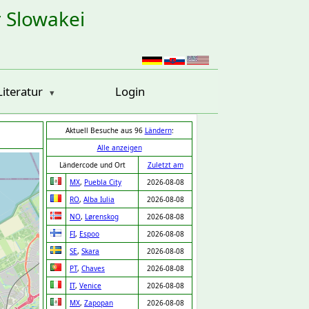
r Slowakei
Literatur
Login
Aktuell Besuche aus 96
Ländern
:
Alle anzeigen
Ländercode und Ort
Zuletzt am
MX
,
Puebla City
2026-08-08
RO
,
Alba Iulia
2026-08-08
NO
,
Lørenskog
2026-08-08
FI
,
Espoo
2026-08-08
SE
,
Skara
2026-08-08
PT
,
Chaves
2026-08-08
IT
,
Venice
2026-08-08
MX
,
Zapopan
2026-08-08