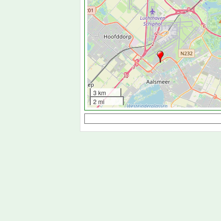
3 km
2 mi