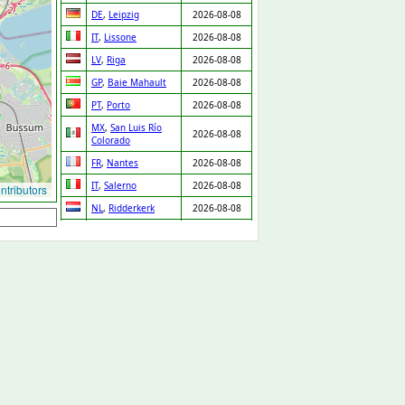
DE
,
Leipzig
2026-08-08
IT
,
Lissone
2026-08-08
LV
,
Riga
2026-08-08
GP
,
Baie Mahault
2026-08-08
PT
,
Porto
2026-08-08
MX
,
San Luis Río
2026-08-08
Colorado
FR
,
Nantes
2026-08-08
IT
,
Salerno
2026-08-08
tributors
NL
,
Ridderkerk
2026-08-08
ES
,
Orgaz
2026-08-08
ES
,
Pedro Martínez
2026-08-08
UA
,
Drabiv
2026-08-08
CO
,
Puerto Gaitán
2026-08-07
GB
,
Carlisle
2026-08-07
NL
,
Leiden
2026-08-07
DE
,
Düsseldorf
2026-08-07
DE
,
Albstadt
2026-08-07