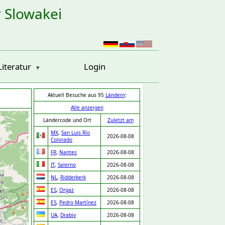
r Slowakei
Literatur
Login
Aktuell Besuche aus 95
Ländern
:
Alle anzeigen
Ländercode und Ort
Zuletzt am
MX
,
San Luis Río
2026-08-08
Colorado
FR
,
Nantes
2026-08-08
IT
,
Salerno
2026-08-08
NL
,
Ridderkerk
2026-08-08
ES
,
Orgaz
2026-08-08
ES
,
Pedro Martínez
2026-08-08
UA
,
Drabiv
2026-08-08