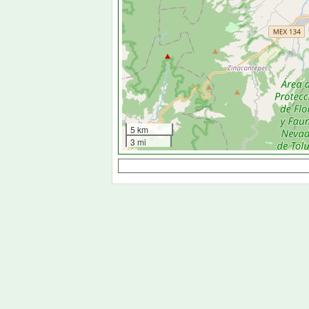
5 km
3 mi