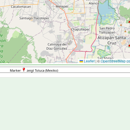
Leaflet
|
©
OpenStreetMap con
Marker
zeigt Toluca (Mexiko)