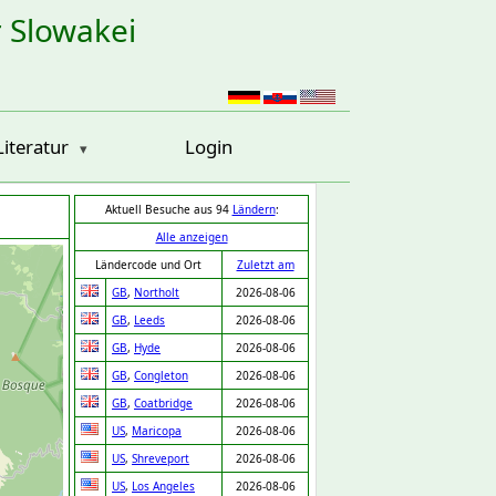
r Slowakei
Literatur
Login
Aktuell Besuche aus 94
Ländern
:
Alle anzeigen
Ländercode und Ort
Zuletzt am
GB
,
Northolt
2026-08-06
GB
,
Leeds
2026-08-06
GB
,
Hyde
2026-08-06
GB
,
Congleton
2026-08-06
GB
,
Coatbridge
2026-08-06
US
,
Maricopa
2026-08-06
US
,
Shreveport
2026-08-06
US
,
Los Angeles
2026-08-06