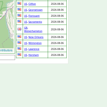
US
,
Clifton
2026-08-06
US
,
Georgetown
2026-08-06
US
,
Florissant
2026-08-06
US
,
Sacramento
2026-08-06
GB
,
2026-08-06
Wolverhampton
US
,
New Orleans
2026-08-06
US
,
Wilmington
2026-08-06
US
,
Lawrence
2026-08-06
tributors
US
,
Horsham
2026-08-06
US
,
Justice
2026-08-06
US
,
Houston
2026-08-06
US
,
Lake Havasu
2026-08-06
City
US
,
Birmingham
2026-08-06
US
,
Colton
2026-08-06
US
,
Norwalk
2026-08-06
US
,
Prairieville
2026-08-06
US
,
Upper Marlboro
2026-08-06