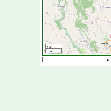
5 km
3 mi
Ma