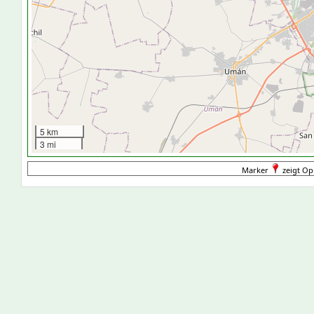
5 km
3 mi
Marker
zeigt Op