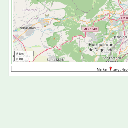
5 km
3 mi
Marker
zeigt Nau