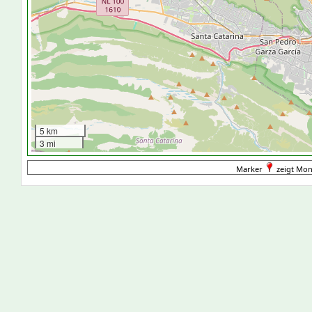
5 km
3 mi
Marker
zeigt Mon