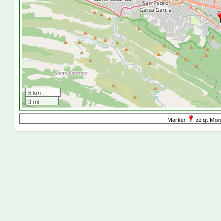
5 km
3 mi
Marker
zeigt Mon