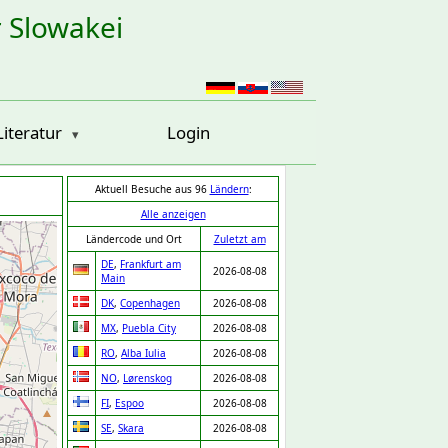
r Slowakei
Literatur
Login
Aktuell Besuche aus 96
Ländern
:
Alle anzeigen
Ländercode und Ort
Zuletzt am
DE
,
Frankfurt am
2026-08-08
Main
DK
,
Copenhagen
2026-08-08
MX
,
Puebla City
2026-08-08
RO
,
Alba Iulia
2026-08-08
NO
,
Lørenskog
2026-08-08
FI
,
Espoo
2026-08-08
SE
,
Skara
2026-08-08