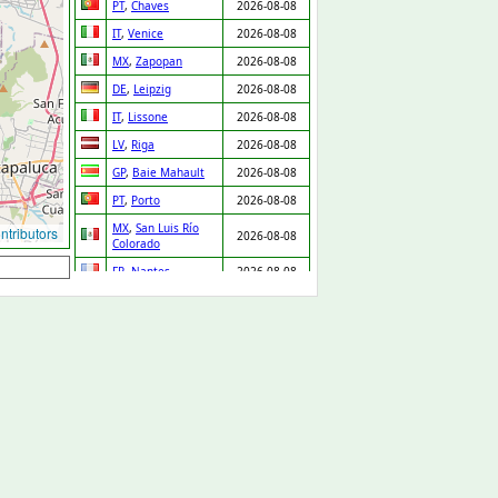
PT
,
Chaves
2026-08-08
IT
,
Venice
2026-08-08
MX
,
Zapopan
2026-08-08
DE
,
Leipzig
2026-08-08
IT
,
Lissone
2026-08-08
LV
,
Riga
2026-08-08
GP
,
Baie Mahault
2026-08-08
PT
,
Porto
2026-08-08
MX
,
San Luis Río
tributors
2026-08-08
Colorado
FR
,
Nantes
2026-08-08
IT
,
Salerno
2026-08-08
NL
,
Ridderkerk
2026-08-08
ES
,
Orgaz
2026-08-08
ES
,
Pedro Martínez
2026-08-08
UA
,
Drabiv
2026-08-08
CO
,
Puerto Gaitán
2026-08-07
GB
,
Carlisle
2026-08-07
NL
,
Leiden
2026-08-07