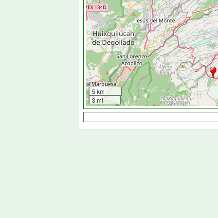
5 km
3 mi