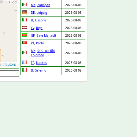
MX
,
Zapopan
2026-08-08
DE
,
Leipzig
2026-08-08
IT
,
Lissone
2026-08-08
LV
,
Riga
2026-08-08
GP
,
Baie Mahault
2026-08-08
PT
,
Porto
2026-08-08
MX
,
San Luis Río
2026-08-08
Colorado
FR
,
Nantes
2026-08-08
tributors
IT
,
Salerno
2026-08-08
NL
,
Ridderkerk
2026-08-08
ES
,
Orgaz
2026-08-08
ES
,
Pedro Martínez
2026-08-08
UA
,
Drabiv
2026-08-08
CO
,
Puerto Gaitán
2026-08-07
GB
,
Carlisle
2026-08-07
NL
,
Leiden
2026-08-07
DE
,
Düsseldorf
2026-08-07