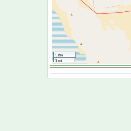
5 km
3 mi