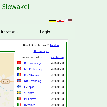
r Slowakei
Literatur
Login
Aktuell Besuche aus 96
Ländern
:
Alle anzeigen
Ländercode und Ort
Zuletzt am
DK
,
Copenhagen
2026-08-08
MX
,
Puebla City
2026-08-08
RO
,
Alba Iulia
2026-08-08
NO
,
Lørenskog
2026-08-08
FI
,
Espoo
2026-08-08
SE
,
Skara
2026-08-08
PT
,
Chaves
2026-08-08
IT
,
Venice
2026-08-08