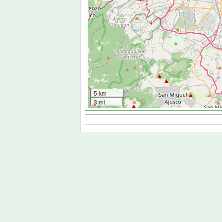
5 km
3 mi