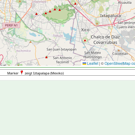
Leaflet
|
©
OpenStreetMap con
Marker
zeigt Iztapalapa (Mexiko)