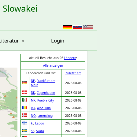
r Slowakei
Literatur
Login
Aktuell Besuche aus 96
Ländern
:
Alle anzeigen
Ländercode und Ort
Zuletzt am
DE
,
Frankfurt am
2026-08-08
Main
DK
,
Copenhagen
2026-08-08
MX
,
Puebla City
2026-08-08
RO
,
Alba Iulia
2026-08-08
NO
,
Lørenskog
2026-08-08
FI
,
Espoo
2026-08-08
SE
,
Skara
2026-08-08