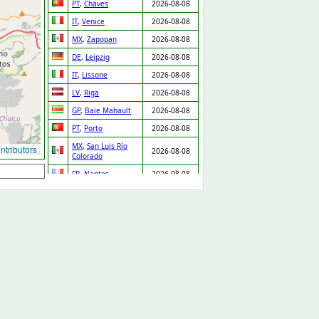
PT
,
Chaves
2026-08-08
IT
,
Venice
2026-08-08
MX
,
Zapopan
2026-08-08
DE
,
Leipzig
2026-08-08
IT
,
Lissone
2026-08-08
LV
,
Riga
2026-08-08
GP
,
Baie Mahault
2026-08-08
PT
,
Porto
2026-08-08
MX
,
San Luis Río
tributors
2026-08-08
Colorado
FR
,
Nantes
2026-08-08
IT
,
Salerno
2026-08-08
NL
,
Ridderkerk
2026-08-08
ES
,
Orgaz
2026-08-08
ES
,
Pedro Martínez
2026-08-08
UA
,
Drabiv
2026-08-08
CO
,
Puerto Gaitán
2026-08-07
GB
,
Carlisle
2026-08-07
NL
,
Leiden
2026-08-07