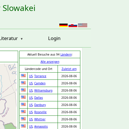
r Slowakei
Literatur
Login
Aktuell Besuche aus 94
Ländern
:
Alle anzeigen
Ländercode und Ort
Zuletzt am
US
,
Torrance
2026-08-06
US
,
Camden
2026-08-06
US
,
Williamsburg
2026-08-06
US
,
Dallas
2026-08-06
US
,
Danbury
2026-08-06
US
,
Roseville
2026-08-06
US
,
Whittier
2026-08-06
US
,
Annapolis
2026-08-06