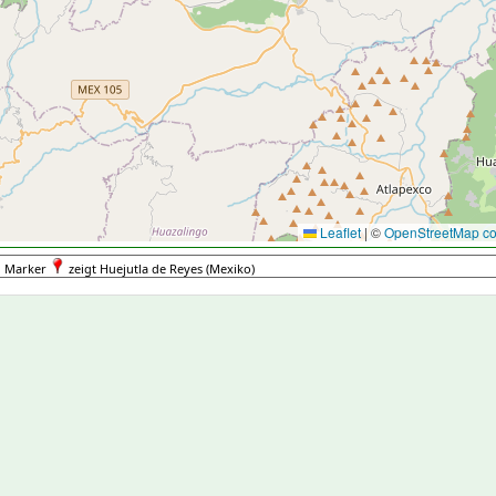
Leaflet
|
©
OpenStreetMap con
Marker
zeigt Huejutla de Reyes (Mexiko)