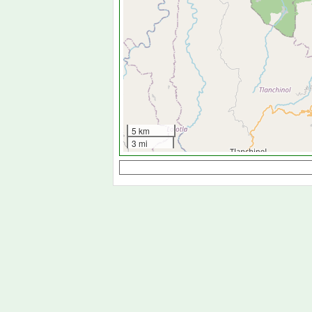
5 km
3 mi