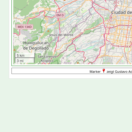
5 km
3 mi
Marker
zeigt Gustavo A