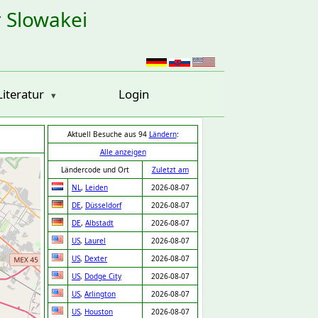
r Slowakei
Literatur
Login
Aktuell Besuche aus 94
Ländern
:
Alle anzeigen
Ländercode und Ort
Zuletzt am
NL
,
Leiden
2026-08-07
DE
,
Düsseldorf
2026-08-07
DE
,
Albstadt
2026-08-07
US
,
Laurel
2026-08-07
US
,
Dexter
2026-08-07
US
,
Dodge City
2026-08-07
US
,
Arlington
2026-08-07
US
,
Houston
2026-08-07