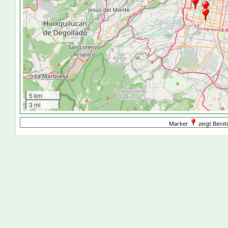
5 km
3 mi
Marker
zeigt Benit