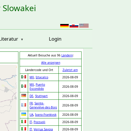
r Slowakei
Literatur
Login
Aktuell Besuche aus 96
Ländern
:
Alle anzeigen
Ländercode und Ort
Zuletzt am
MX
,
Iztacalco
2026-08-09
MX
,
Puerto
2026-08-09
Escondido
DE
,
Stuttgart
2026-08-09
FR
,
Sainte-
2026-08-09
Geneviève-des-Bois
UA
,
Ivano-Frankivsk
2026-08-09
IT
,
Pozzuoli
2026-08-09
IT
,
Verrua Savoia
2026-08-09