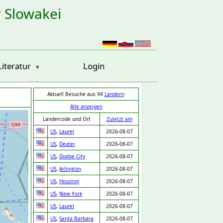
r Slowakei
Literatur
Login
Aktuell Besuche aus 94
Ländern
:
Alle anzeigen
Ländercode und Ort
Zuletzt am
US
,
Laurel
2026-08-07
US
,
Dexter
2026-08-07
US
,
Dodge City
2026-08-07
US
,
Arlington
2026-08-07
US
,
Houston
2026-08-07
US
,
New York
2026-08-07
US
,
Laurel
2026-08-07
US
,
Santa Barbara
2026-08-07