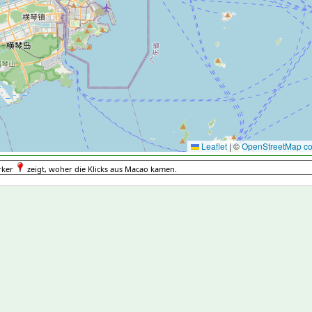
Leaflet
|
©
OpenStreetMap con
rker
zeigt, woher die Klicks aus Macao kamen.