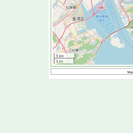
5 km
3 mi
Ma