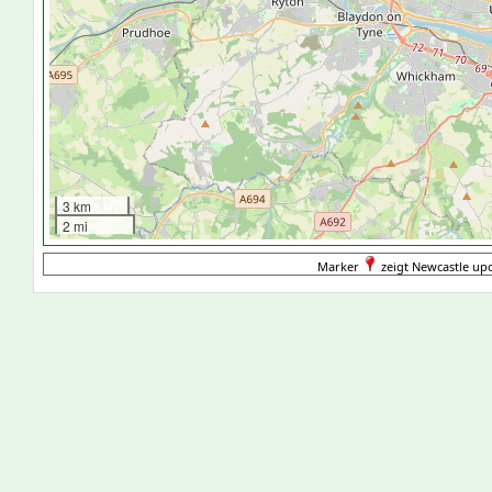
3 km
2 mi
Marker
zeigt Newcastle up