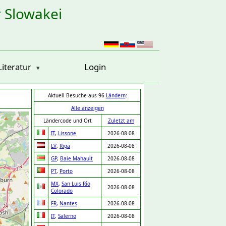
r Slowakei
Literatur
Login
Aktuell Besuche aus 96
Ländern
:
Alle anzeigen
Ländercode und Ort
Zuletzt am
IT
,
Lissone
2026-08-08
LV
,
Riga
2026-08-08
GP
,
Baie Mahault
2026-08-08
PT
,
Porto
2026-08-08
MX
,
San Luis Río
2026-08-08
Colorado
FR
,
Nantes
2026-08-08
IT
,
Salerno
2026-08-08