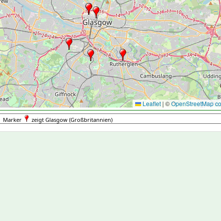
Leaflet
|
©
OpenStreetMap con
Marker
zeigt Glasgow (Großbritannien)