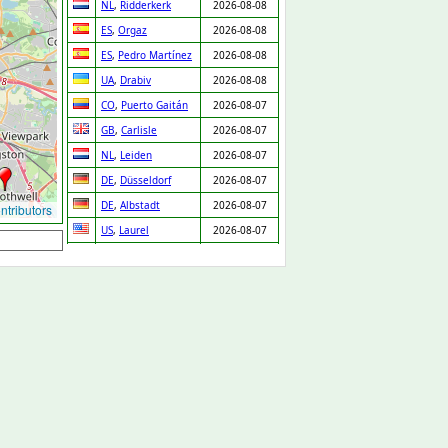
NL
,
Ridderkerk
2026-08-08
ES
,
Orgaz
2026-08-08
ES
,
Pedro Martínez
2026-08-08
UA
,
Drabiv
2026-08-08
CO
,
Puerto Gaitán
2026-08-07
GB
,
Carlisle
2026-08-07
NL
,
Leiden
2026-08-07
DE
,
Düsseldorf
2026-08-07
DE
,
Albstadt
2026-08-07
tributors
US
,
Laurel
2026-08-07
US
,
Dexter
2026-08-07
US
,
Dodge City
2026-08-07
US
,
Arlington
2026-08-07
US
,
Houston
2026-08-07
US
,
New York
2026-08-07
US
,
Laurel
2026-08-07
US
,
Santa Barbara
2026-08-07
US
,
Merrick
2026-08-07