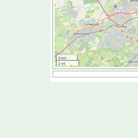
3 km
2 mi