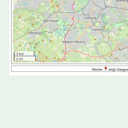
3 km
2 mi
Marker
zeigt Glasgo