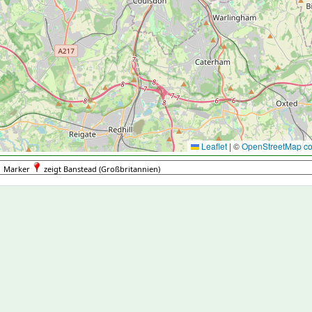
Leaflet
|
©
OpenStreetMap con
Marker
zeigt Banstead (Großbritannien)