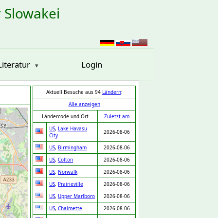
r Slowakei
Literatur
Login
Aktuell Besuche aus 94
Ländern
:
Alle anzeigen
Ländercode und Ort
Zuletzt am
US
,
Lake Havasu
2026-08-06
City
US
,
Birmingham
2026-08-06
US
,
Colton
2026-08-06
US
,
Norwalk
2026-08-06
US
,
Prairieville
2026-08-06
US
,
Upper Marlboro
2026-08-06
US
,
Chalmette
2026-08-06