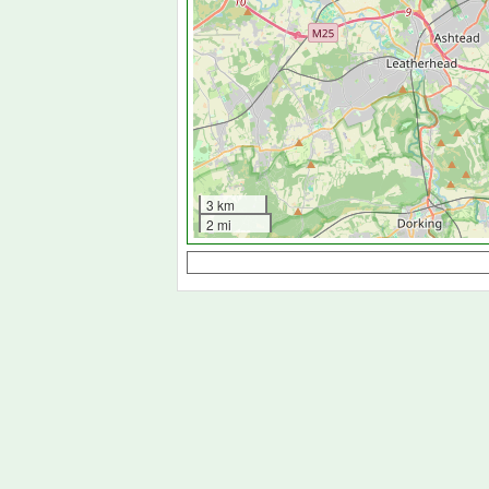
3 km
2 mi