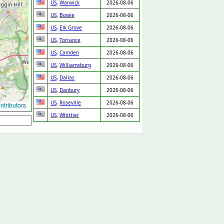
US
,
Warwick
2026-08-06
US
,
Bowie
2026-08-06
US
,
Elk Grove
2026-08-06
US
,
Torrance
2026-08-06
US
,
Camden
2026-08-06
US
,
Williamsburg
2026-08-06
US
,
Dallas
2026-08-06
US
,
Danbury
2026-08-06
US
,
Roseville
2026-08-06
tributors
US
,
Whittier
2026-08-06
US
,
Annapolis
2026-08-06
US
,
Fayetteville
2026-08-06
NZ
,
Waitakere City
2026-08-06
US
,
Orange City
2026-08-06
US
,
Rockville
2026-08-06
US
,
Coral Springs
2026-08-06
US
,
Marietta
2026-08-06
US
,
Minneapolis
2026-08-06