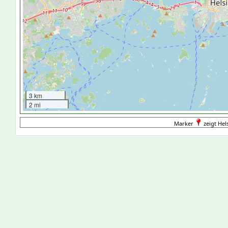
3 km
2 mi
Marker
zeigt Hels