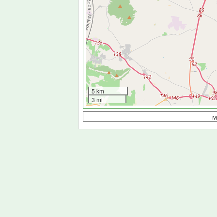
5 km
3 mi
M