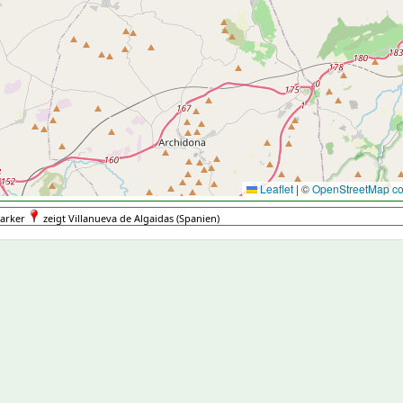
Leaflet
|
©
OpenStreetMap con
arker
zeigt Villanueva de Algaidas (Spanien)