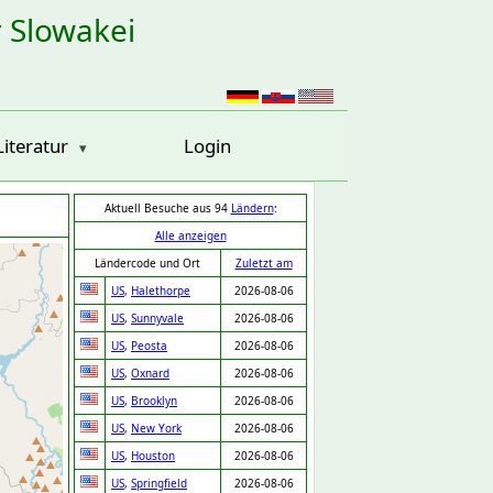
r Slowakei
Literatur
Login
Aktuell Besuche aus 94
Ländern
:
Alle anzeigen
Ländercode und Ort
Zuletzt am
US
,
Halethorpe
2026-08-06
US
,
Sunnyvale
2026-08-06
US
,
Peosta
2026-08-06
US
,
Oxnard
2026-08-06
US
,
Brooklyn
2026-08-06
US
,
New York
2026-08-06
US
,
Houston
2026-08-06
US
,
Springfield
2026-08-06