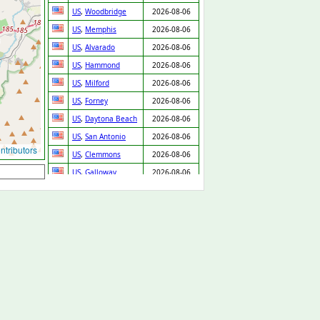
US
,
Woodbridge
2026-08-06
US
,
Memphis
2026-08-06
US
,
Alvarado
2026-08-06
US
,
Hammond
2026-08-06
US
,
Milford
2026-08-06
US
,
Forney
2026-08-06
US
,
Daytona Beach
2026-08-06
US
,
San Antonio
2026-08-06
tributors
US
,
Clemmons
2026-08-06
US
,
Galloway
2026-08-06
US
,
Sullivan
2026-08-06
US
,
Saint Charles
2026-08-06
US
,
Ashland
2026-08-06
US
,
Tobyhanna
2026-08-06
US
,
Porterville
2026-08-06
US
,
Matthews
2026-08-06
US
,
Phoenix
2026-08-06
US
,
Byron
2026-08-06