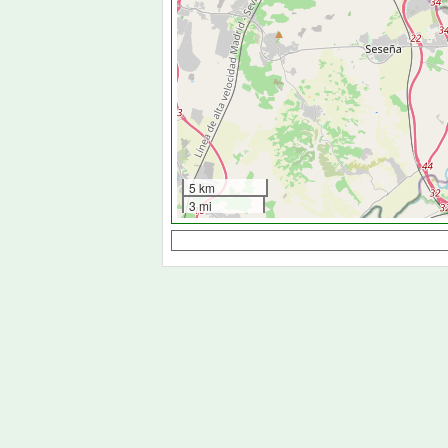
5 km
3 mi