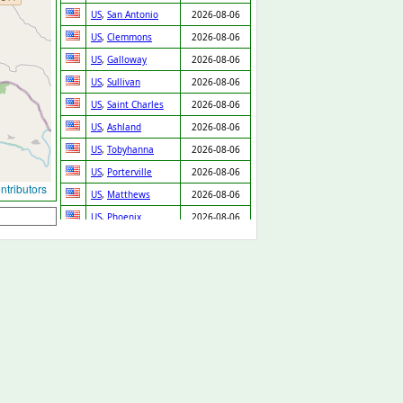
US
,
San Antonio
2026-08-06
US
,
Clemmons
2026-08-06
US
,
Galloway
2026-08-06
US
,
Sullivan
2026-08-06
US
,
Saint Charles
2026-08-06
US
,
Ashland
2026-08-06
US
,
Tobyhanna
2026-08-06
US
,
Porterville
2026-08-06
tributors
US
,
Matthews
2026-08-06
US
,
Phoenix
2026-08-06
US
,
Byron
2026-08-06
US
,
Bloomfield
2026-08-06
US
,
District Heights
2026-08-06
US
,
Largo
2026-08-06
US
,
Conyers
2026-08-06
US
,
Barstow
2026-08-06
US
,
Charlotte
2026-08-06
US
,
Norristown
2026-08-06