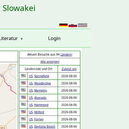
r Slowakei
Literatur
Login
Aktuell Besuche aus 94
Ländern
:
Alle anzeigen
Ländercode und Ort
Zuletzt am
US
,
Springfield
2026-08-06
US
,
Woodbridge
2026-08-06
US
,
Memphis
2026-08-06
US
,
Alvarado
2026-08-06
US
,
Hammond
2026-08-06
US
,
Milford
2026-08-06
US
,
Forney
2026-08-06
US
,
Daytona Beach
2026-08-06