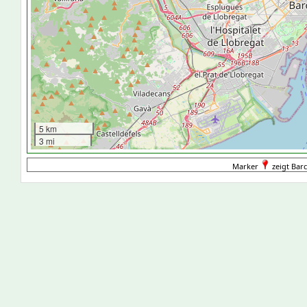
5 km
3 mi
Marker
zeigt Barc