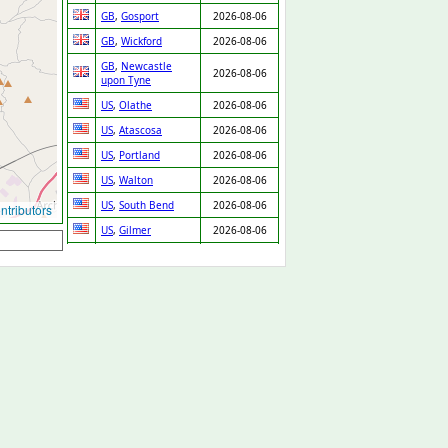
GB
,
Gosport
2026-08-06
GB
,
Wickford
2026-08-06
GB
,
Newcastle
2026-08-06
upon Tyne
US
,
Olathe
2026-08-06
US
,
Atascosa
2026-08-06
US
,
Portland
2026-08-06
US
,
Walton
2026-08-06
US
,
South Bend
2026-08-06
tributors
US
,
Gilmer
2026-08-06
US
,
Fort Worth
2026-08-06
US
,
Kingman
2026-08-06
US
,
Waupaca
2026-08-06
US
,
Van Nuys
2026-08-06
US
,
Boca Raton
2026-08-06
US
,
Dearborn
2026-08-06
Heights
US
,
Fort Worth
2026-08-06
US
,
Ridgeland
2026-08-06