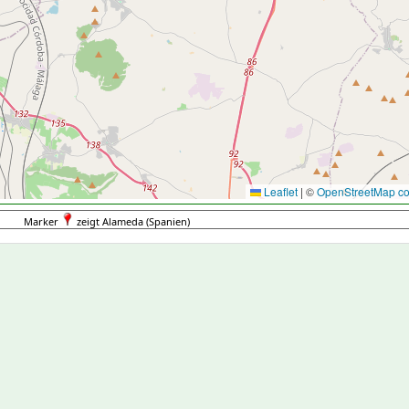
Leaflet
|
©
OpenStreetMap con
Marker
zeigt Alameda (Spanien)