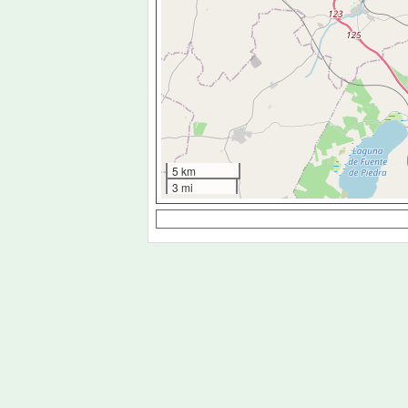
5 km
3 mi