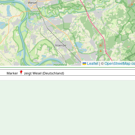
Leaflet
|
©
OpenStreetMap con
Marker
zeigt Wesel (Deutschland)