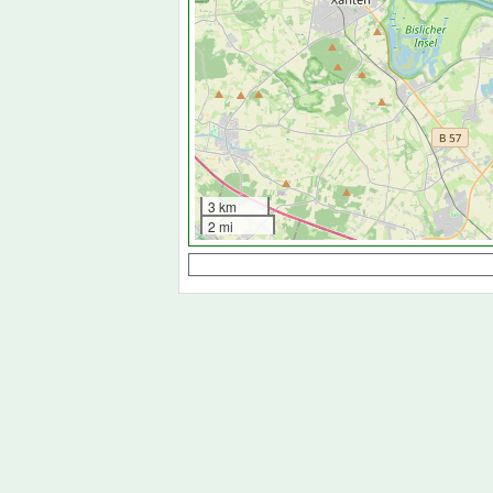
3 km
2 mi