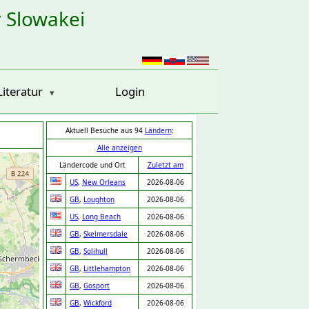
r Slowakei
Literatur
Login
Aktuell Besuche aus 94
Ländern
:
Alle anzeigen
Ländercode und Ort
Zuletzt am
US
,
New Orleans
2026-08-06
GB
,
Loughton
2026-08-06
US
,
Long Beach
2026-08-06
GB
,
Skelmersdale
2026-08-06
GB
,
Solihull
2026-08-06
GB
,
Littlehampton
2026-08-06
GB
,
Gosport
2026-08-06
GB
,
Wickford
2026-08-06