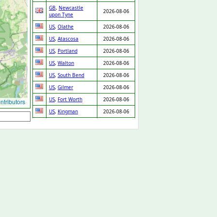
GB
,
Newcastle
2026-08-06
upon Tyne
US
,
Olathe
2026-08-06
US
,
Atascosa
2026-08-06
US
,
Portland
2026-08-06
US
,
Walton
2026-08-06
US
,
South Bend
2026-08-06
US
,
Gilmer
2026-08-06
US
,
Fort Worth
2026-08-06
tributors
US
,
Kingman
2026-08-06
US
,
Waupaca
2026-08-06
US
,
Van Nuys
2026-08-06
US
,
Boca Raton
2026-08-06
US
,
Dearborn
2026-08-06
Heights
US
,
Fort Worth
2026-08-06
US
,
Ridgeland
2026-08-06
US
,
Knightdale
2026-08-06
US
,
White Plains
2026-08-06