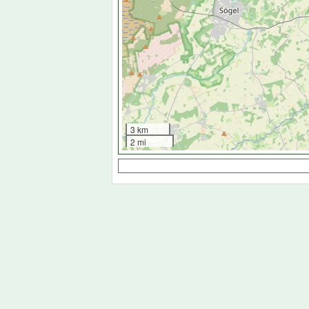
3 km
2 mi