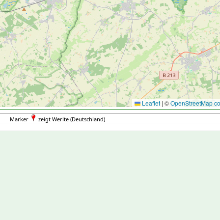
Leaflet
|
©
OpenStreetMap con
Marker
zeigt Werlte (Deutschland)