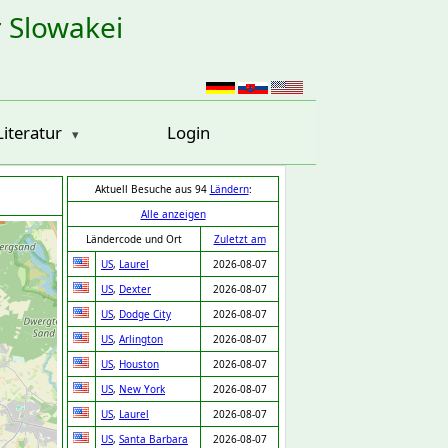
r Slowakei
Literatur
Login
Aktuell Besuche aus 94
Ländern
:
Alle anzeigen
Ländercode und Ort
Zuletzt am
US
,
Laurel
2026-08-07
US
,
Dexter
2026-08-07
US
,
Dodge City
2026-08-07
US
,
Arlington
2026-08-07
US
,
Houston
2026-08-07
US
,
New York
2026-08-07
US
,
Laurel
2026-08-07
US
,
Santa Barbara
2026-08-07