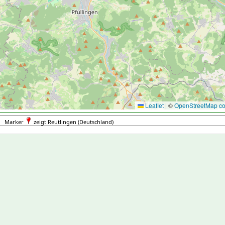
Leaflet
|
©
OpenStreetMap con
Marker
zeigt Reutlingen (Deutschland)