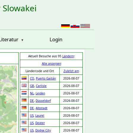
r Slowakei
Literatur
Login
Aktuell Besuche aus 95
Ländern
:
Alle anzeigen
Ländercode und Ort
Zuletzt am
CO
,
Puerto Gaitán
2026-08-07
GB
,
Carlisle
2026-08-07
NL
,
Leiden
2026-08-07
DE
,
Düsseldorf
2026-08-07
DE
,
Albstadt
2026-08-07
US
,
Laurel
2026-08-07
US
,
Dexter
2026-08-07
US
,
Dodge City
2026-08-07