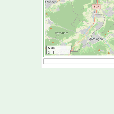
5 km
3 mi