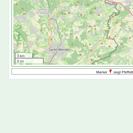
3 km
3 mi
Marker
zeigt Pfeffel