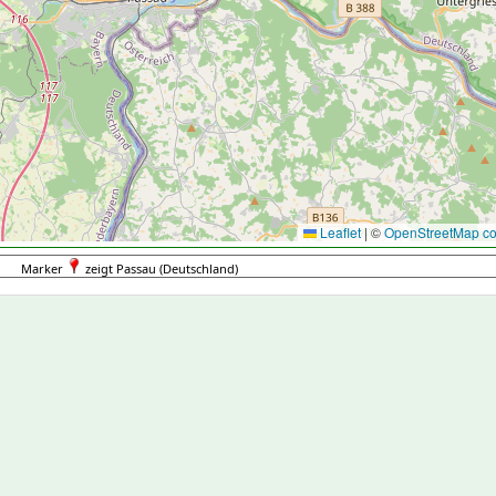
Leaflet
|
©
OpenStreetMap con
Marker
zeigt Passau (Deutschland)