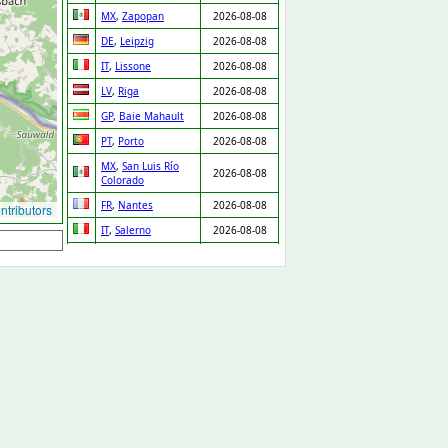
MX
,
Zapopan
2026-08-08
DE
,
Leipzig
2026-08-08
IT
,
Lissone
2026-08-08
LV
,
Riga
2026-08-08
GP
,
Baie Mahault
2026-08-08
PT
,
Porto
2026-08-08
MX
,
San Luis Río
2026-08-08
Colorado
FR
,
Nantes
2026-08-08
tributors
IT
,
Salerno
2026-08-08
NL
,
Ridderkerk
2026-08-08
ES
,
Orgaz
2026-08-08
ES
,
Pedro Martínez
2026-08-08
UA
,
Drabiv
2026-08-08
CO
,
Puerto Gaitán
2026-08-07
GB
,
Carlisle
2026-08-07
NL
,
Leiden
2026-08-07
DE
,
Düsseldorf
2026-08-07