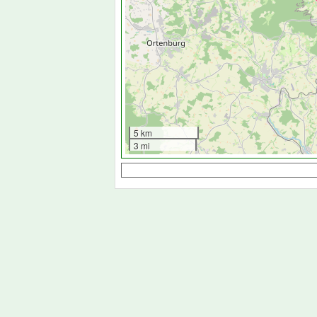
5 km
3 mi