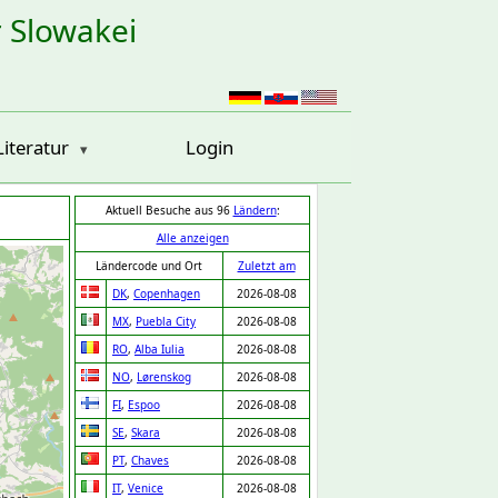
r Slowakei
Literatur
Login
Aktuell Besuche aus 96
Ländern
:
Alle anzeigen
Ländercode und Ort
Zuletzt am
DK
,
Copenhagen
2026-08-08
MX
,
Puebla City
2026-08-08
RO
,
Alba Iulia
2026-08-08
NO
,
Lørenskog
2026-08-08
FI
,
Espoo
2026-08-08
SE
,
Skara
2026-08-08
PT
,
Chaves
2026-08-08
IT
,
Venice
2026-08-08