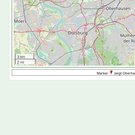
3 km
2 mi
Marker
zeigt Oberha