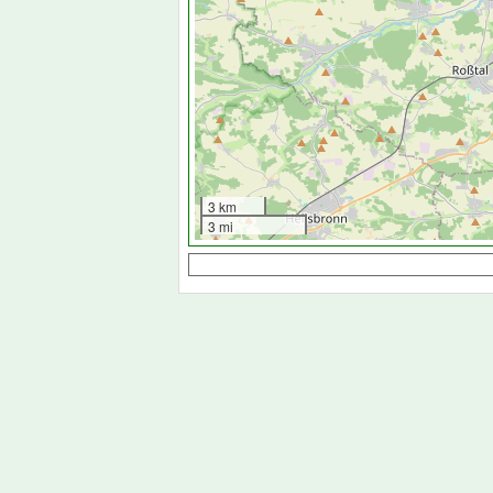
3 km
3 mi