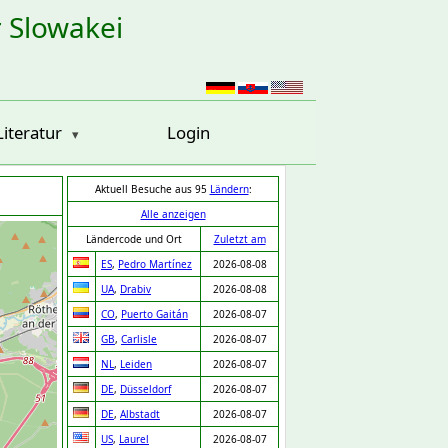
r Slowakei
Literatur
Login
Aktuell Besuche aus 95
Ländern
:
Alle anzeigen
Ländercode und Ort
Zuletzt am
ES
,
Pedro Martínez
2026-08-08
UA
,
Drabiv
2026-08-08
CO
,
Puerto Gaitán
2026-08-07
GB
,
Carlisle
2026-08-07
NL
,
Leiden
2026-08-07
DE
,
Düsseldorf
2026-08-07
DE
,
Albstadt
2026-08-07
US
,
Laurel
2026-08-07