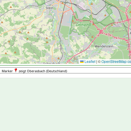
Leaflet
|
©
OpenStreetMap con
Marker
zeigt Oberasbach (Deutschland)