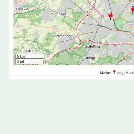
5 km
3 mi
Marker
zeigt Muni