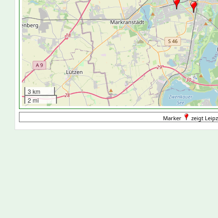
3 km
2 mi
Marker
zeigt Leipz