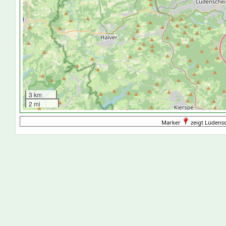
3 km
2 mi
Marker
zeigt Lüdensc