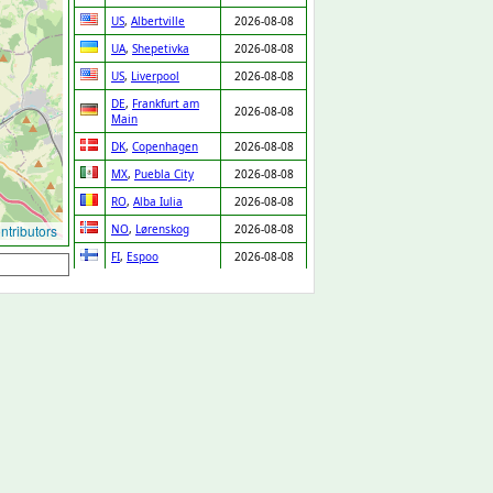
US
,
Albertville
2026-08-08
UA
,
Shepetivka
2026-08-08
US
,
Liverpool
2026-08-08
DE
,
Frankfurt am
2026-08-08
Main
DK
,
Copenhagen
2026-08-08
MX
,
Puebla City
2026-08-08
RO
,
Alba Iulia
2026-08-08
tributors
NO
,
Lørenskog
2026-08-08
FI
,
Espoo
2026-08-08
SE
,
Skara
2026-08-08
PT
,
Chaves
2026-08-08
IT
,
Venice
2026-08-08
MX
,
Zapopan
2026-08-08
DE
,
Leipzig
2026-08-08
IT
,
Lissone
2026-08-08
LV
,
Riga
2026-08-08
GP
,
Baie Mahault
2026-08-08