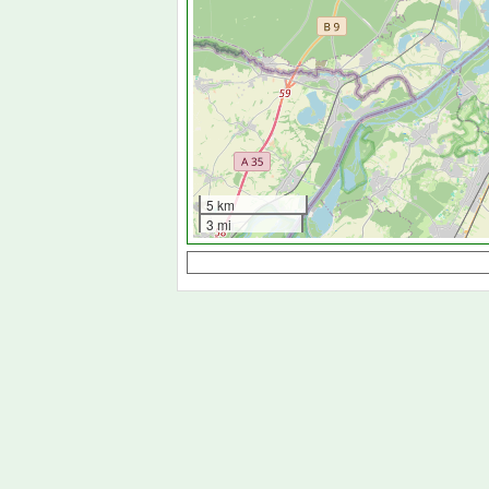
5 km
3 mi