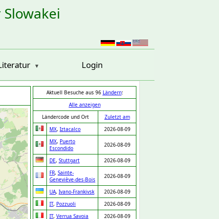
r Slowakei
Literatur
Login
Aktuell Besuche aus 96
Ländern
:
Alle anzeigen
Ländercode und Ort
Zuletzt am
MX
,
Iztacalco
2026-08-09
MX
,
Puerto
2026-08-09
Escondido
DE
,
Stuttgart
2026-08-09
FR
,
Sainte-
2026-08-09
Geneviève-des-Bois
UA
,
Ivano-Frankivsk
2026-08-09
IT
,
Pozzuoli
2026-08-09
IT
,
Verrua Savoia
2026-08-09