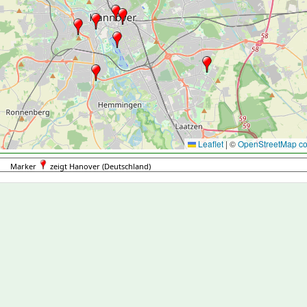
Leaflet
|
©
OpenStreetMap con
Marker
zeigt Hanover (Deutschland)