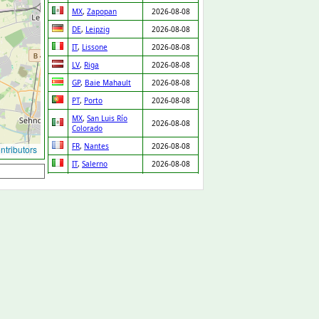
MX
,
Zapopan
2026-08-08
DE
,
Leipzig
2026-08-08
IT
,
Lissone
2026-08-08
LV
,
Riga
2026-08-08
GP
,
Baie Mahault
2026-08-08
PT
,
Porto
2026-08-08
MX
,
San Luis Río
2026-08-08
Colorado
FR
,
Nantes
2026-08-08
tributors
IT
,
Salerno
2026-08-08
NL
,
Ridderkerk
2026-08-08
ES
,
Orgaz
2026-08-08
ES
,
Pedro Martínez
2026-08-08
UA
,
Drabiv
2026-08-08
CO
,
Puerto Gaitán
2026-08-07
GB
,
Carlisle
2026-08-07
NL
,
Leiden
2026-08-07
DE
,
Düsseldorf
2026-08-07