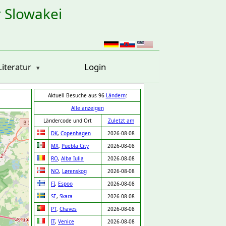
r Slowakei
Literatur
Login
Aktuell Besuche aus 96
Ländern
:
Alle anzeigen
Ländercode und Ort
Zuletzt am
DK
,
Copenhagen
2026-08-08
MX
,
Puebla City
2026-08-08
RO
,
Alba Iulia
2026-08-08
NO
,
Lørenskog
2026-08-08
FI
,
Espoo
2026-08-08
SE
,
Skara
2026-08-08
PT
,
Chaves
2026-08-08
IT
,
Venice
2026-08-08