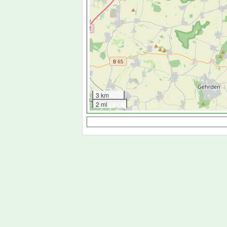
3 km
2 mi