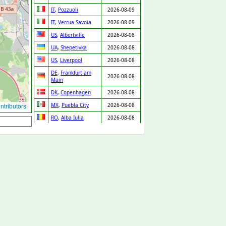
IT
,
Pozzuoli
2026-08-09
IT
,
Verrua Savoia
2026-08-09
US
,
Albertville
2026-08-08
UA
,
Shepetivka
2026-08-08
US
,
Liverpool
2026-08-08
DE
,
Frankfurt am
2026-08-08
Main
DK
,
Copenhagen
2026-08-08
tributors
MX
,
Puebla City
2026-08-08
RO
,
Alba Iulia
2026-08-08
NO
,
Lørenskog
2026-08-08
FI
,
Espoo
2026-08-08
SE
,
Skara
2026-08-08
PT
,
Chaves
2026-08-08
IT
,
Venice
2026-08-08
MX
,
Zapopan
2026-08-08
DE
,
Leipzig
2026-08-08
IT
,
Lissone
2026-08-08