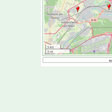
3 km
3 mi
M