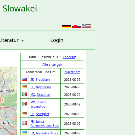
r Slowakei
Literatur
Login
Aktuell Besuche aus 96
Ländern
:
Alle anzeigen
Ländercode und Ort
Zuletzt am
SK
,
Bratislava
2026-08-09
DE
,
Ingelheim
2026-08-09
MX
,
Iztacalco
2026-08-09
MX
,
Puerto
2026-08-09
Escondido
DE
,
Stuttgart
2026-08-09
FR
,
Sainte-
2026-08-09
Geneviève-des-Bois
UA
,
Ivano-Frankivsk
2026-08-09